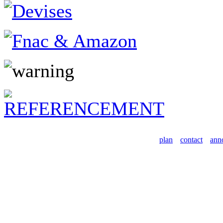
plan
contact
ann