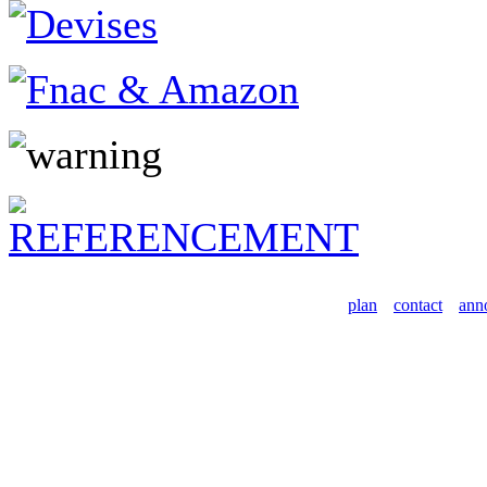
plan
contact
ann