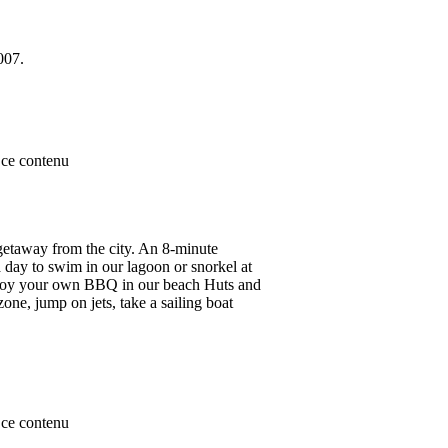
007.
ce contenu
 getaway from the city. An 8-minute
 a day to swim in our lagoon or snorkel at
 Enjoy your own BBQ in our beach Huts and
one, jump on jets, take a sailing boat
ce contenu