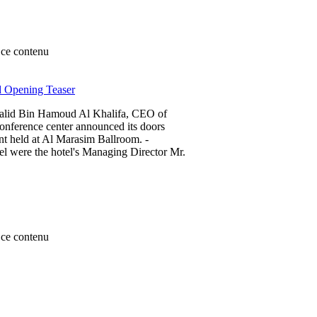
ce contenu
d Opening Teaser
halid Bin Hamoud Al Khalifa, CEO of
onference center announced its doors
nt held at Al Marasim Ballroom. -
l were the hotel's Managing Director Mr.
ce contenu