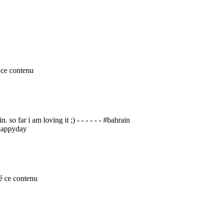
ce contenu
 so far i am loving it ;) - - - - - - #bahrain
#happyday
é ce contenu