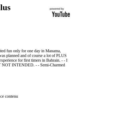
lus
imited fun only for one day in Manama,
was planned and of course a lot of PLUS
erience for first timers in Bahrain. - - I
T INTENDED. - - Semi-Charmed
ce contenu