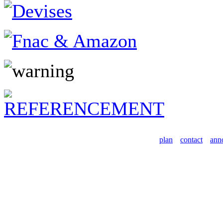
plan
contact
ann