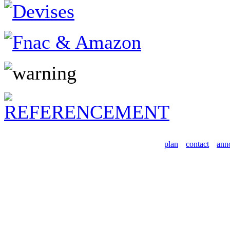
plan
contact
ann