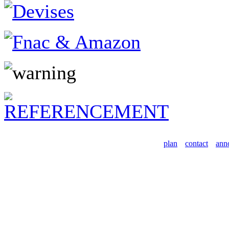
plan
contact
ann