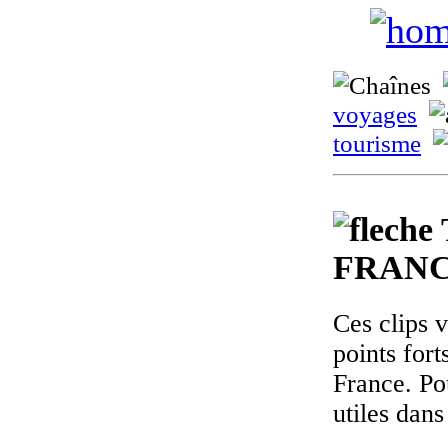
voyages
tourisme
FRANC
Ces clips 
points fort
France. Po
utiles dan