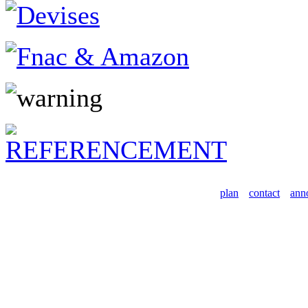
plan
contact
ann