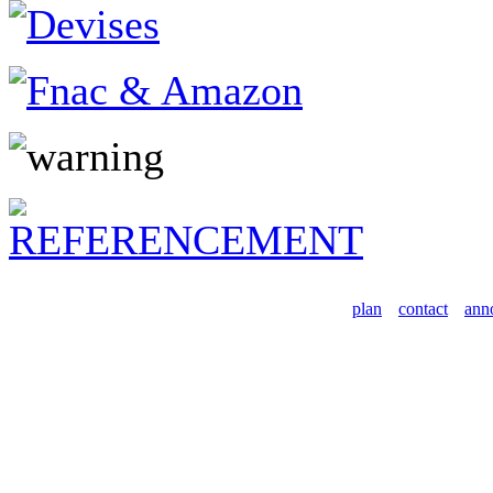
plan
contact
ann