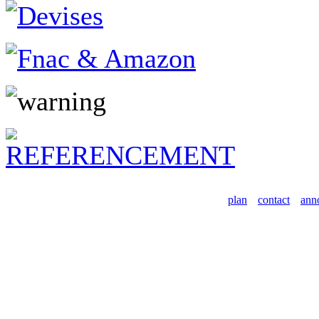
plan
contact
ann