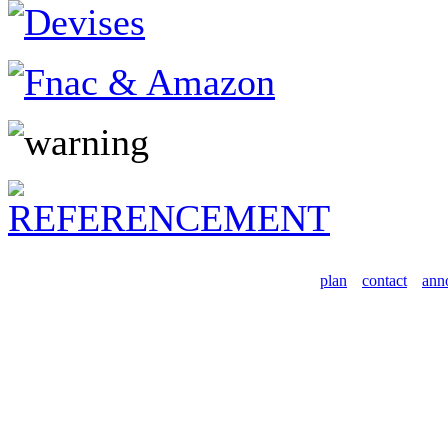
plan
contact
ann