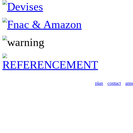
plan
contact
ann