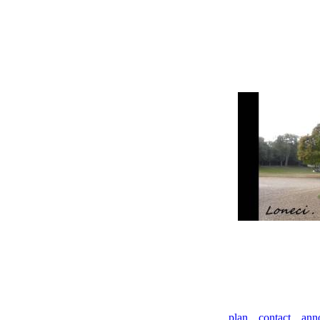
plan
contact
ann