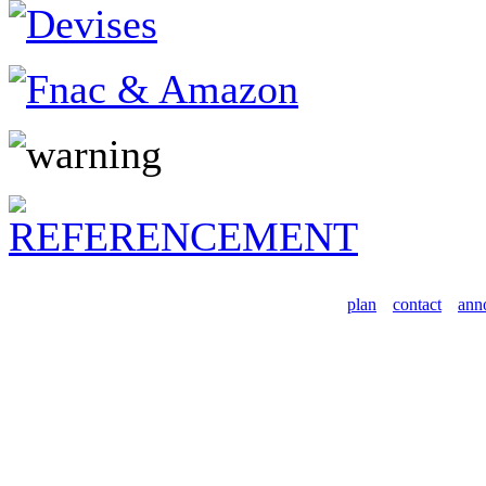
plan
contact
ann