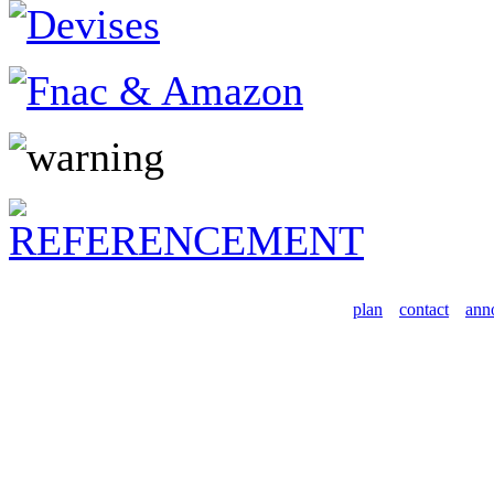
plan
contact
ann