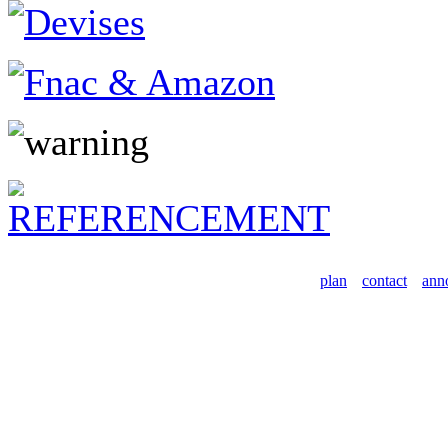
plan
contact
ann