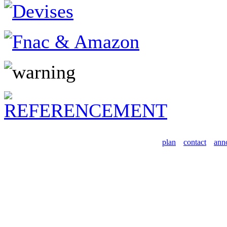
plan
contact
ann