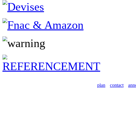
plan
contact
ann