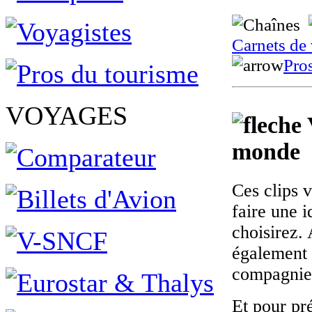
Carnets de
Pro
VOYAGES
monde
Ces clips 
faire une 
choisirez.
également 
compagnie d
Et pour pr