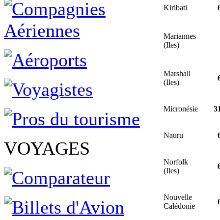
Kiribati
Mariannes
(Iles)
Marshall
(Iles)
Micronésie
3
Nauru
VOYAGES
Norfolk
(Iles)
Nouvelle
Calédonie