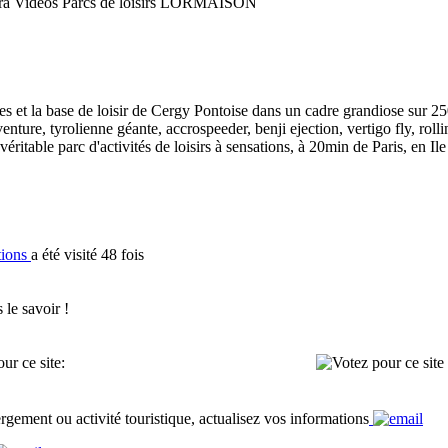
Vidéos Parcs de loisirs LORMAISON
et la base de loisir de Cergy Pontoise dans un cadre grandiose sur 250 
venture, tyrolienne géante, accrospeeder, benji ejection, vertigo fly, roll
éritable parc d'activités de loisirs à sensations, à 20min de Paris, en Il
tions
a été visité 48 fois
 le savoir !
ur ce site:
rgement ou activité touristique, actualisez vos informations