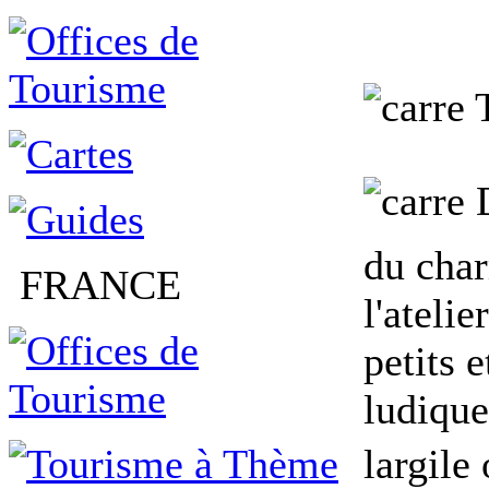
D
du char
FRANCE
l'ateli
petits 
ludique
largile