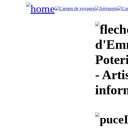
d'Emm
Poter
- Arti
infor