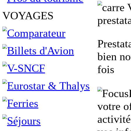
V
VOYAGES
prestata
Prestat
bien no
fois
votre o
activit