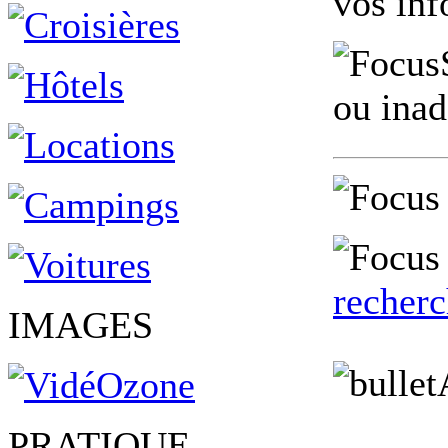
vos inf
ou ina
recher
IMAGES
PRATIQUE