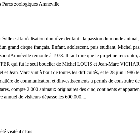
 Parcs zoologiques Amneville
ville est la réalisation dun rêve denfant : la passion du monde anim
dun grand cirque français. Enfant, adolescent, puis étudiant, Michel pass
zoo dAmnéville remonte à 1978. Il faut dire que le projet ne rencontra, 
IFFER qui fut le seul bouclier de Michel LOUIS et Jean-Marc VICHARD,
 et Jean-Marc vint à bout de toutes les difficultés, et le 28 juin 1986 
matière de communication et dinvestissements a permis de construire des
tares, compte 2.000 animaux originaires des cinq continents et appartena
re annuel de visiteurs dépasse les 600.000....
 été visité 47 fois