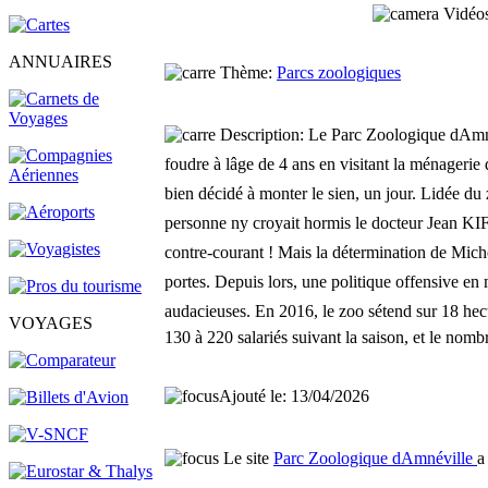
Vidéos
ANNUAIRES
Thème:
Parcs zoologiques
Description:
Le Parc Zoologique dAmné
foudre à lâge de 4 ans en visitant la ménagerie 
bien décidé à monter le sien, un jour. Lidée du 
personne ny croyait hormis le docteur Jean K
contre-courant ! Mais la détermination de Michel
portes. Depuis lors, une politique offensive en 
audacieuses. En 2016, le zoo sétend sur 18 hec
VOYAGES
130 à 220 salariés suivant la saison, et le nomb
Ajouté le: 13/04/2026
Le site
Parc Zoologique dAmnéville
a