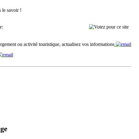
 le savoir !
e:
rgement ou activité touristique, actualisez vos informations
age