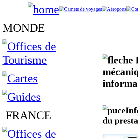
MONDE
F
mécaniq
informa
Inf
FRANCE
du presta