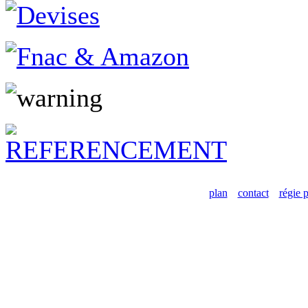
plan
contact
régie p