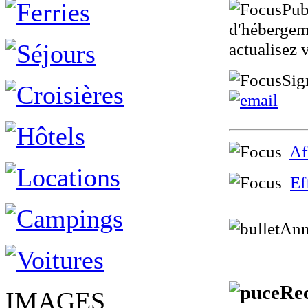
Pub
d'hébergeme
actualisez 
Sig
Af
Ef
Ann
Rec
IMAGES