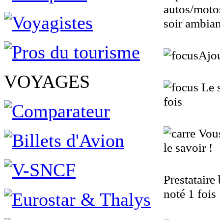
autos/motos
soir ambia
Ajou
VOYAGES
Le 
fois
Vous 
le savoir !
Prestataire
noté 1 fois