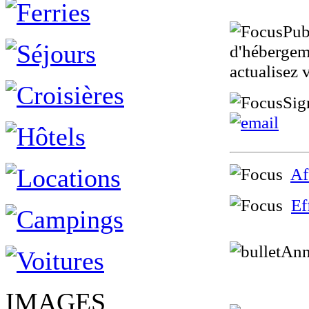
Pub
d'hébergeme
actualisez 
Sig
Af
Ef
Ann
IMAGES