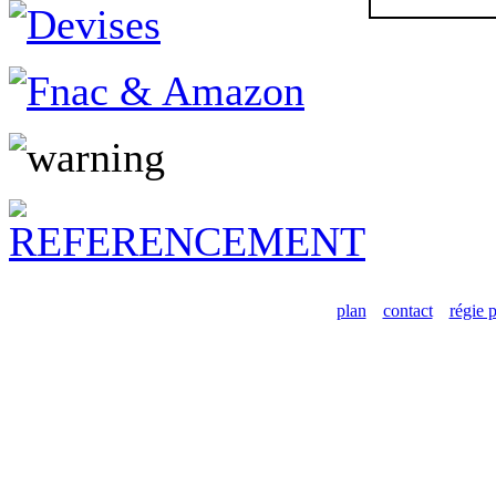
plan
contact
régie p