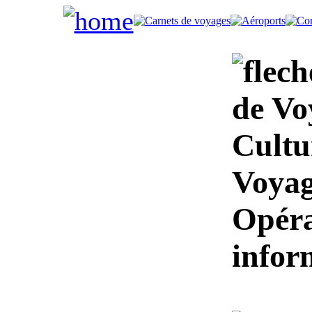
de Vo
Cultu
Voyag
Opéra
infor