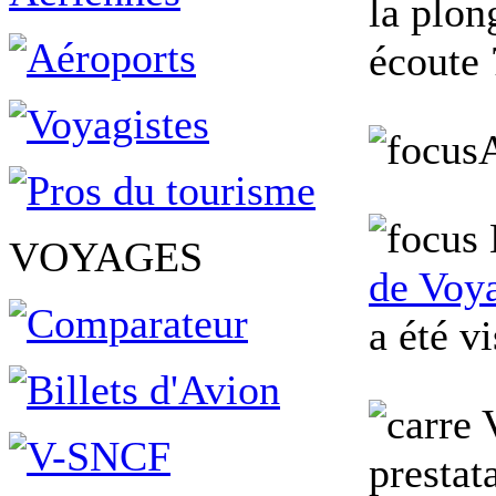
la plon
écoute 
VOYAGES
de Voya
a été vi
V
prestata