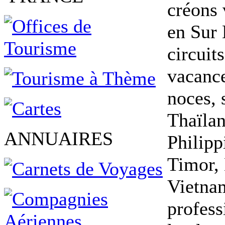
créons 
en Sur 
circuit
vacance
noces, 
Thaïlan
ANNUAIRES
Philipp
Timor,
Vietna
profess