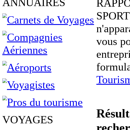
ANNUAIRES
RAPPO
SPORT
n'appara
vous po
entrepr
formul
Touris
Résult
VOYAGES
reche