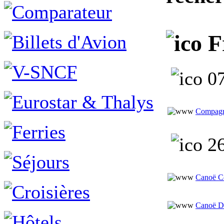
F
07
Compagn
26
Canoë 
Canoë D