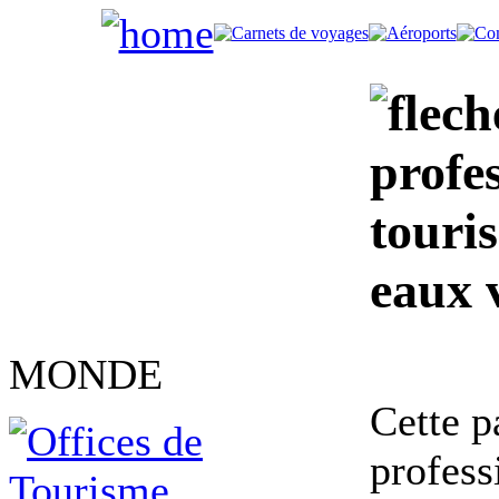
profe
touri
eaux 
MONDE
Cette p
profes