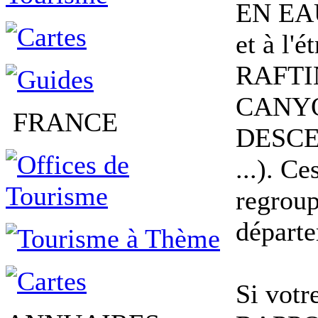
EN EAU
et à l'
RAFTI
CANYO
FRANCE
DESCE
...). C
regroup
départe
Si votr