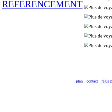
plan
contact
régie p