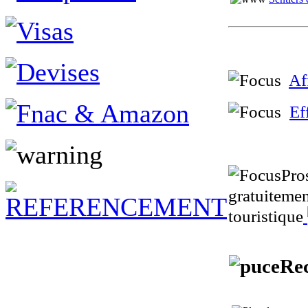
Af
Ef
Pro
gratuitemen
touristique
Rec