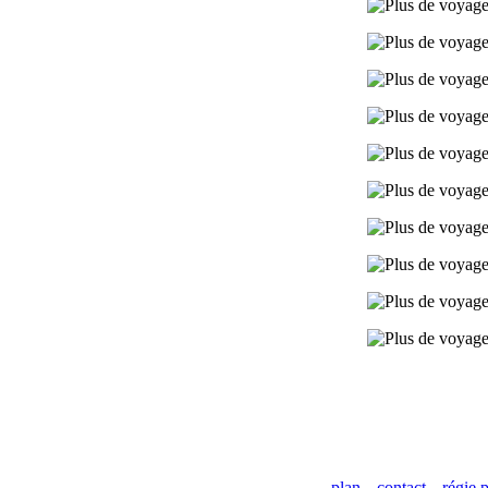
plan
contact
régie p