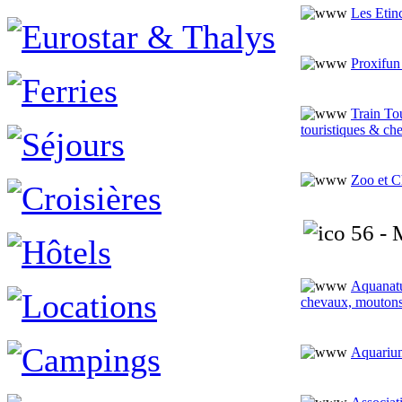
Les Etin
Proxifun 
Train To
touristiques & ch
Zoo et C
56 - 
Aquanatur
chevaux, moutons
Aquariu