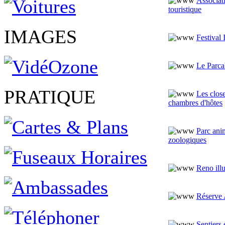
Associat
touristique
IMAGES
Festival 
Le Parca
PRATIQUE
Les clos
chambres d'hôtes
Parc ani
zoologiques
Reno illu
Réserve 
Sentiers