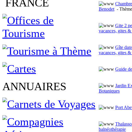
FRANCE
Chambres
Benodet
- Thèm
Gite 2 p
vacances, gites &
Gîte dans
vacances, gites &
Guide de
ANNUAIRES
Jardin E
Botaniques
Port Abe
Thalasso
balnéothérapie