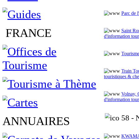
Parc de 
FRANCE
Saint Ro
d'information tour
Tourisme
Train To
touristiques & ch
Volnay, 
d'information tour
58 - 
ANNUAIRES
KWAMA