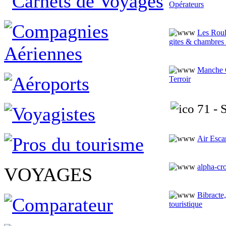
Opérateurs
Les Roul
gites & chambres 
Manche G
Terroir
71 - S
Air Esca
alpha-cr
VOYAGES
Bibracte
touristique