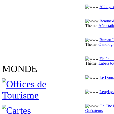
Abbaye 
Beaune-M
Thème:
Aérostati
Bureau I
Thème:
Oenologie
Fédérati
Thème:
Labels to
MONDE
Le Domai
Leuglay-
On The 
Opérateurs