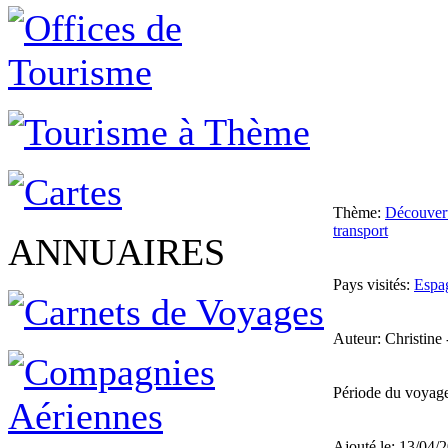
Thème:
Découver
transport
ANNUAIRES
Pays visités:
Espa
Auteur: Christine
Période du voyag
Ajouté le: 13/04/