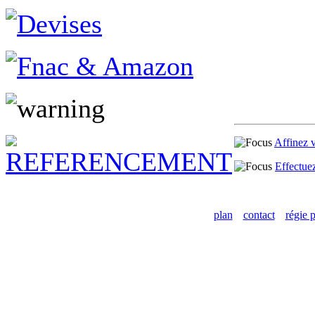
Affinez 
Effectue
plan
contact
régie p