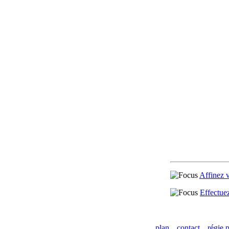
Affinez 
Effectue
plan
contact
régie p