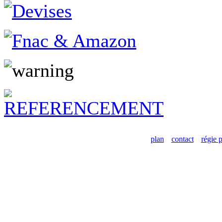
plan
contact
régie p