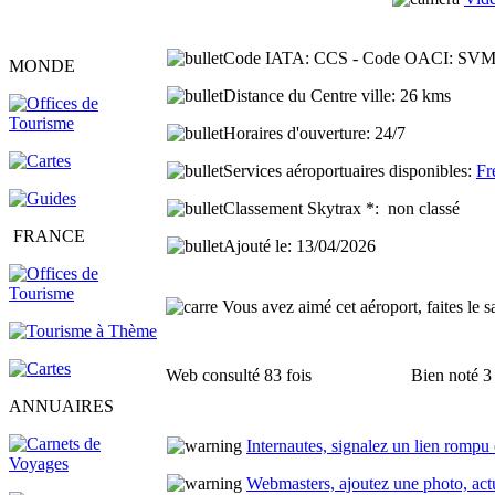
Code IATA:
CCS -
Code OACI:
SVM
MONDE
Distance du Centre ville:
26 kms
Horaires d'ouverture:
24/7
Services aéroportuaires disponibles:
Fr
Classement Skytrax *:
non classé
FRANCE
Ajouté le
: 13/04/2026
Vous avez aimé cet aéroport, faites le s
Web consulté 83 fois
Bien noté 3 
ANNUAIRES
Internautes, signalez un lien rompu
Webmasters, ajoutez une photo, actua