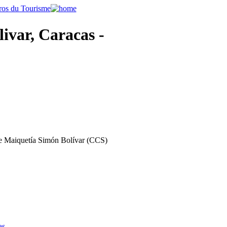
var, Caracas -
e Maiquetí­a Simón Bolí­var (CCS)
as