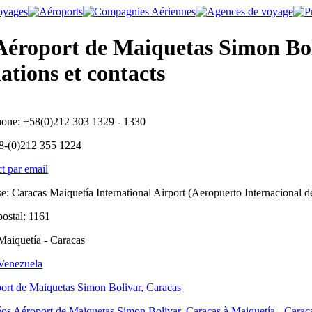
éroport de Maiquetas Simon Boli
tions et contacts
hone:
+58(0)212 303 1329 - 1330
8-(0)212 355 1224
t par email
se:
Caracas Maiquetía International Airport (Aeropuerto Internacional d
ostal:
1161
Maiquetía - Caracas
Venezuela
ort de Maiquetas Simon Bolivar, Caracas
os Aéroport de Maiquetas Simon Bolivar, Caracas à Maiquetía - Carac