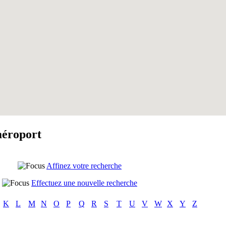
aéroport
Affinez votre recherche
Effectuez une nouvelle recherche
K
L
M
N
O
P
Q
R
S
T
U
V
W
X
Y
Z