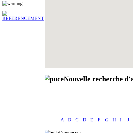
Nouvelle recherche d'
A
B
C
D
E
F
G
H
I
J
Annonceur