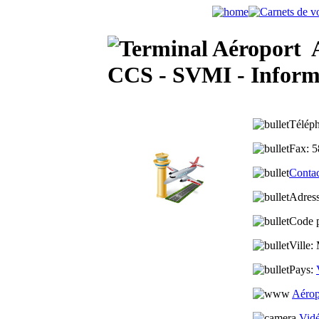
A
CCS - SVMI - Informa
Télép
Fax:
5
Contac
Adres
Code p
Ville:
Pays:
Aérop
Vidé