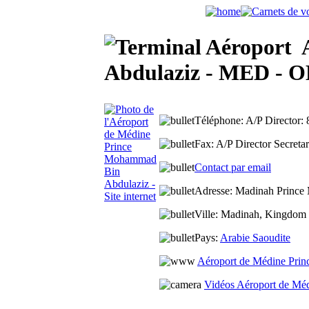
A
Abdulaziz - MED - OE
Téléphone:
A/P Director:
Fax:
A/P Director Secreta
Contact par email
Adresse:
Madinah Prince
Ville:
Madinah, Kingdom o
Pays:
Arabie Saoudite
Aéroport de Médine Pri
Vidéos Aéroport de Mé