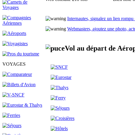
Internautes, signalez un lien rompu
Webmasters, ajoutez une photo, actua
Vol au départ de Aér
VOYAGES