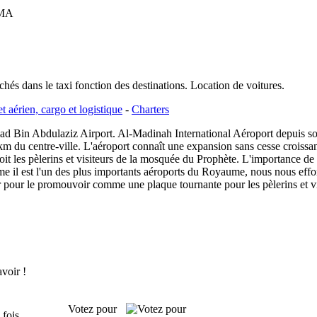
MA
ichés dans le taxi fonction des destinations. Location de voitures.
et aérien, cargo et logistique
-
Charters
Bin Abdulaziz Airport. Al-Madinah International Aéroport depuis son
km du centre-ville. L'aéroport connaît une expansion sans cesse crois
çoit les pèlerins et visiteurs de la mosquée du Prophète. L'importance d
me il est l'un des plus importants aéroports du Royaume, nous nous eff
 pour le promouvoir comme une plaque tournante pour les pèlerins et vi
avoir !
Votez pour
 fois