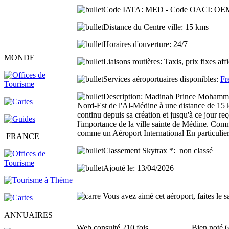
Code IATA:
MED -
Code OACI:
OE
Distance du Centre ville:
15 kms
Horaires d'ouverture:
24/7
MONDE
Liaisons routières:
Taxis, prix fixes aff
Services aéroportuaires disponibles:
Fr
Description:
Madinah Prince Mohammad 
Nord-Est de l'Al-Médine à une distance de 15 
continu depuis sa création et jusqu'à ce jour re
l'importance de la ville sainte de Médine. Com
comme un Aéroport International En particulier
FRANCE
Classement Skytrax *:
non classé
Ajouté le
: 13/04/2026
Vous avez aimé cet aéroport, faites le s
ANNUAIRES
Web consulté 210 fois
Bien noté 6