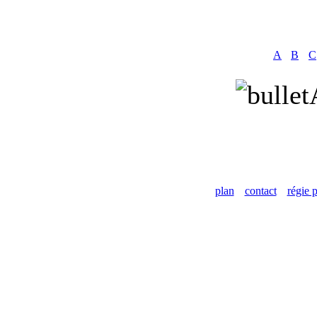
A
B
C
plan
contact
régie p