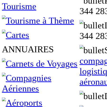
344 28
344 28
ANNUAIRES
compag
logisti
aéronau