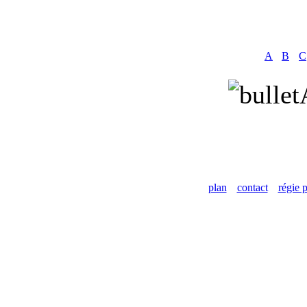
A
B
C
plan
contact
régie p