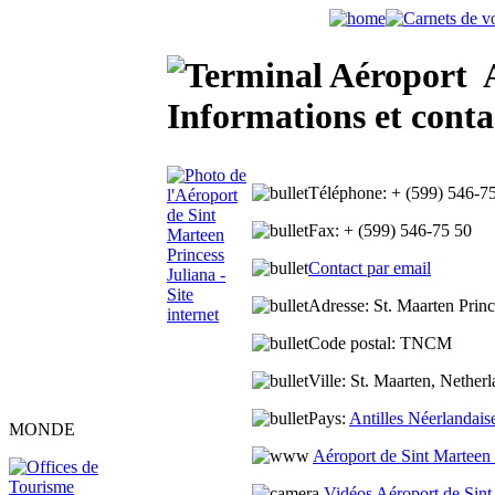
A
Informations et conta
Téléphone:
+ (599) 546-7
Fax:
+ (599) 546-75 50
Contact par email
Adresse:
St. Maarten Prin
Code postal:
TNCM
Ville:
St. Maarten, Netherl
Pays:
Antilles Néerlandais
MONDE
Aéroport de Sint Marteen 
Vidéos Aéroport de Sint 