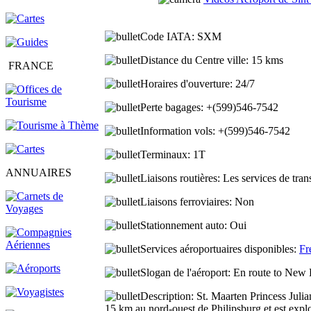
Code IATA:
SXM
Distance du Centre ville:
15 kms
FRANCE
Horaires d'ouverture:
24/7
Perte bagages:
+(599)546-7542
Information vols:
+(599)546-7542
Terminaux:
1T
ANNUAIRES
Liaisons routières:
Les services de tran
Liaisons ferroviaires:
Non
Stationnement auto:
Oui
Services aéroportuaires disponibles:
Fr
Slogan de l'aéroport:
En route to New 
Description:
St. Maarten Princess Julian
15 km au nord-ouest de Philipsburg et est expl