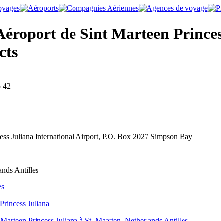
éroport de Sint Marteen Princes
cts
5 42
cess Juliana International Airport, P.O. Box 2027 Simpson Bay
ands Antilles
es
Princess Juliana
Marteen Princess Juliana à St. Maarten, Netherlands Antilles