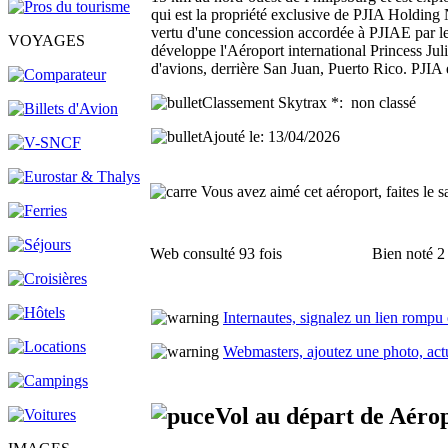
qui est la propriété exclusive de PJIA Holding N
vertu d'une concession accordée à PJIAE par le
VOYAGES
développe l'Aéroport international Princess Ju
d'avions, derrière San Juan, Puerto Rico. PJIA e
Classement Skytrax *:
non classé
Ajouté le
: 13/04/2026
Vous avez aimé cet aéroport, faites le s
Web consulté 93 fois
Bien noté 2 
Internautes, signalez un lien rompu
Webmasters, ajoutez une photo, actua
Vol au départ de Aéro