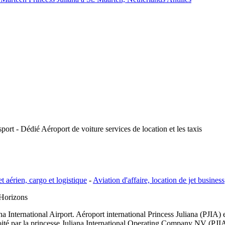
sport - Dédié Aéroport de voiture services de location et les taxis
et aérien, cargo et logistique
-
Aviation d'affaire, location de jet business
Horizons
a International Airport. Aéroport international Princess Juliana (PJIA) es
oité par la princesse Juliana International Operating Company NV (PJIAE