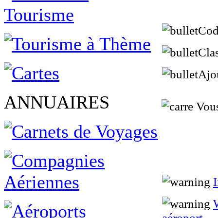
Cod
Cla
Ajo
ANNUAIRES
Vous 
aéroport...