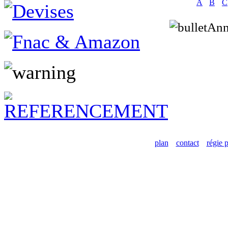
A
B
C
Ann
plan
contact
régie p