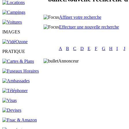
Affiner votre recherche
Effectuer une
nouvelle
recherche
IMAGES
A
B
C
D
E
F
G
H
I
J
PRATIQUE
Annonceur