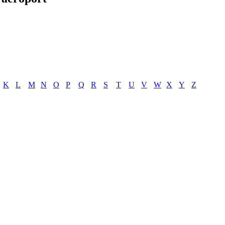
K
L
M
N
O
P
Q
R
S
T
U
V
W
X
Y
Z