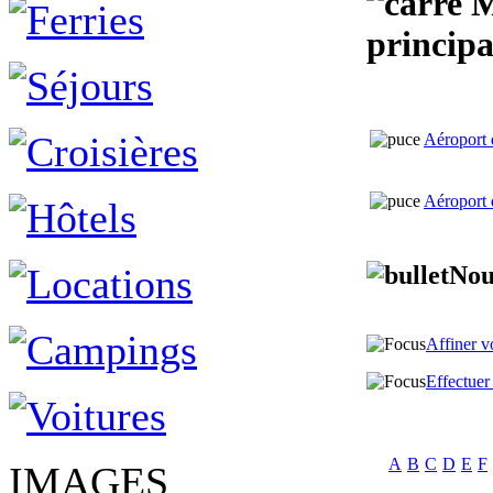
M
princip
Aéroport
Aéroport
Nou
Affiner v
Effectue
A
B
C
D
E
F
IMAGES