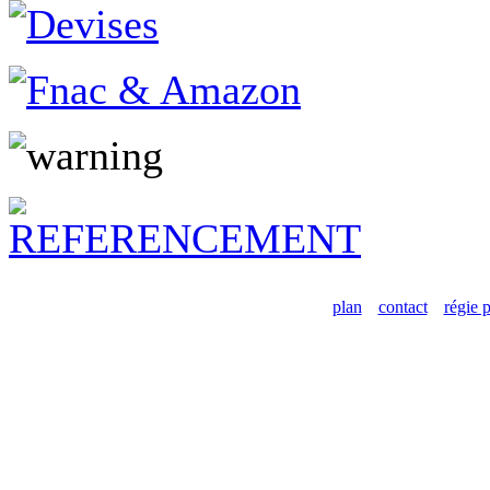
plan
contact
régie p