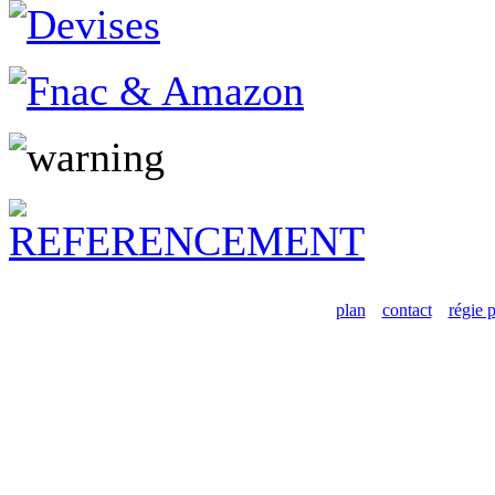
plan
contact
régie p