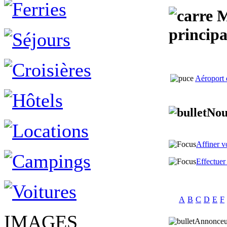
Mi
princip
Aéroport 
Nou
Affiner v
Effectue
A
B
C
D
E
F
IMAGES
Annonceu