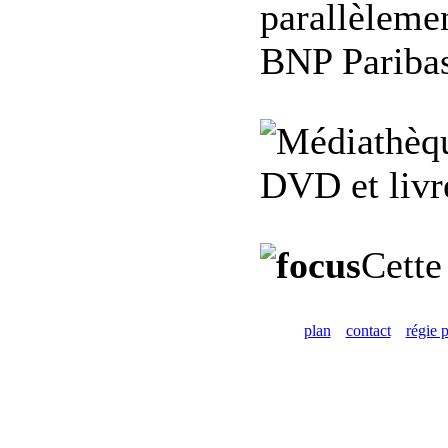
parallèlemen
BNP Paribas
DVD et livre
Cette
plan
contact
régie p