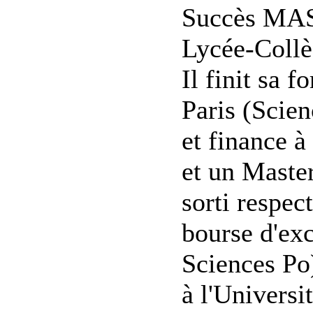
Succès MASR
Lycée-Collè
Il finit sa f
Paris (Scien
et finance à
et un Master
sorti respe
bourse d'ex
Sciences Po)
à l'Universi