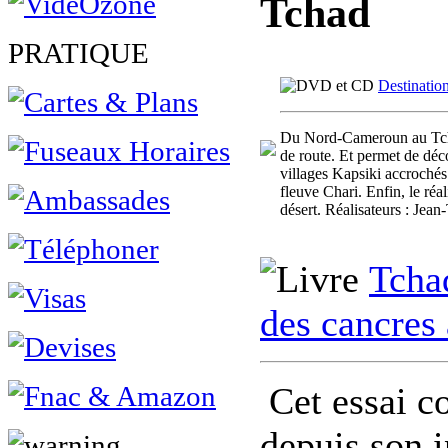
Tchad
PRATIQUE
Destinatio
Du Nord-Cameroun au Tchad
de route. Et permet de déc
villages Kapsiki accrochés
fleuve Chari. Enfin, le ré
désert. Réalisateurs : Je
Tchad
des cancres 
Cet essai c
depuis son i