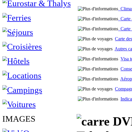
Climat 
Carte d
Carte m
Carte des
Autres c
Visa t
Conse
Aérop
Compagni
Indica
IMAGES
DVD,