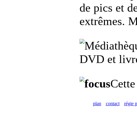
de pics et d
extrêmes. M
DVD et livre
Cette
plan
contact
régie p