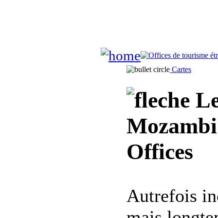
Cartes
Le
Mozambiq
Offices
Autrefois in
mais longte