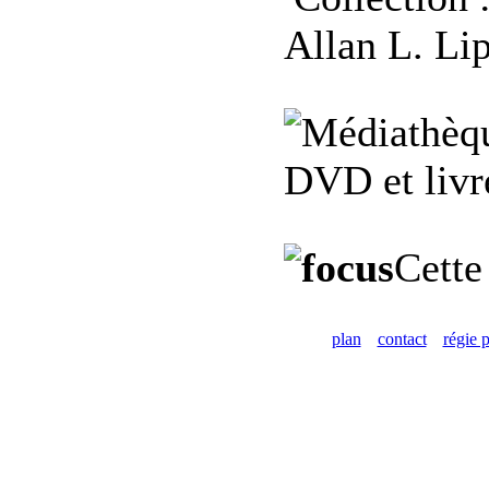
Allan L. Li
DVD et livre
Cette
plan
contact
régie p