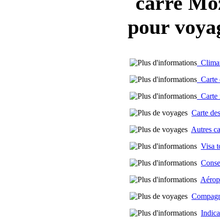
Moz
pour voya
Climat
Carte d
Carte m
Carte des
Autres c
Visa t
Conse
Aérop
Compagn
Indica