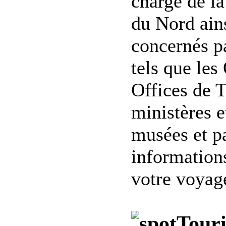
charge de l
du Nord ains
concernés pa
tels que le
Offices de T
ministères e
musées et pa
informations
votre voyag
Touri