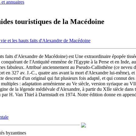
 et annuaires
ides touristiques de la Macédoine
ie et les hauts faits d'Alexandre de Macédoine
s faits d'Alexandre de Macédoine) est Une extraordinaire épopée tissée 
nd conquérant de l'Antiquité emmène de l'Egypte à la Perse et en Inde, 
es fabuleux. Attribué anciennement au Pseudo-Callisthène (ce neveu d
ort en 327 av. J.-C., quatre ans avant la mort d'Alexandre lui-même), et
e descend d'un original qui fut plusieurs fois adapté, et qui connut de
ultiples : adaptation arménienne au Ve siècle, version syriaque au Vlle
rigine de la légende médiévale d'Alexandre, à partir du XIIe siècle dans t
r lieu par H. Van Thiel à Darmstadt en 1974. Notre édition donne en appen
ntale
ités byzantines