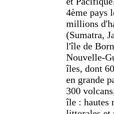
et Pacifique
4ème pays l
millions d'h
(Sumatra, Ja
l'île de Bor
Nouvelle-Gui
îles, dont 6
en grande pa
300 volcans,
île : hautes
littorales et