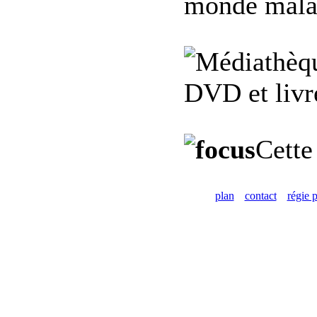
monde malai
DVD et livre
Cette
plan
contact
régie p