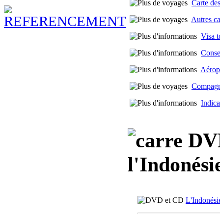
Carte des
Autres c
Visa t
Consei
Aérop
Compagni
Indica
DVD,
l'Indonési
L'Indonésie