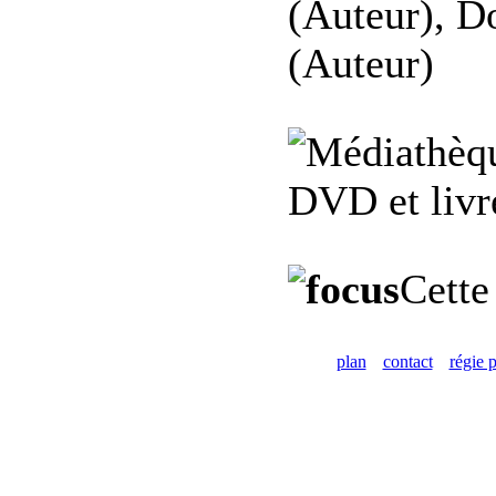
(Auteur), D
(Auteur)
DVD et livre
Cette
plan
contact
régie p