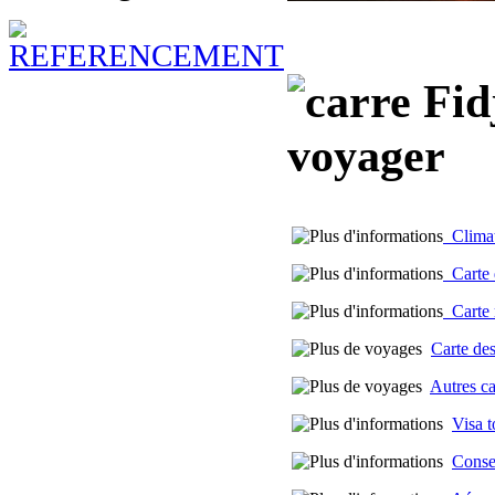
Fidj
voyager
Climat 
Carte d
Carte m
Carte des
Autres c
Visa t
Consei