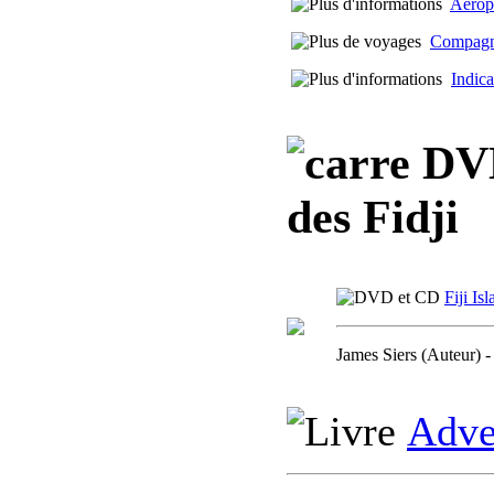
Aérop
Compagni
Indica
DVD,
des Fidji
Fiji Is
James Siers (Auteur) -
Adven