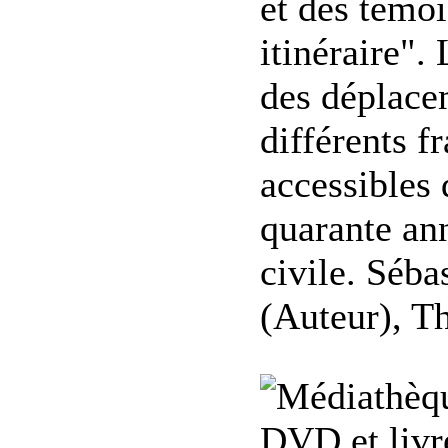
et des témo
itinéraire".
des déplace
différents f
accessibles 
quarante an
civile. Séb
(Auteur), 
DVD et livre