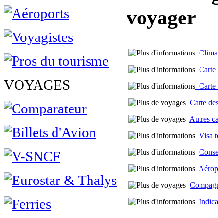
voyager
Climat 
Carte d
VOYAGES
Carte m
Carte des
Autres c
Visa t
Conse
Aérop
Compagni
Indica