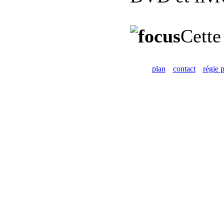
Cette
plan
contact
régie p